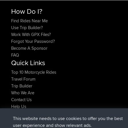
How Do I?
Find Rides Near Me
Use Trip Builder?
Work With GPX Files?
Forgot Your Password?
Become A Sponsor
FAQ
Quick Links
Top 10 Motorcycle Rides
Travel Forum
Trip Builder
Who We Are
Contact Us
Help Us
Latest Site Actions
This website needs to use cookies to offer you the best
joined
Now
JimmyGER
BBR
user experience and show relevant ads.