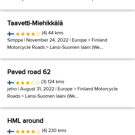
Taavetti-Miehikkälä
(4) 44 kms
Simppa
| November 24, 2022 |
Europe
>
Finland
Motorcycle Roads
>
Länsi-Suomen lääni (We...
Paved road 62
(3) 124 kms
jetro
| August 31, 2022 |
Europe
>
Finland Motorcycle
Roads
>
Länsi-Suomen lääni (We...
HML around
(4) 230 kms