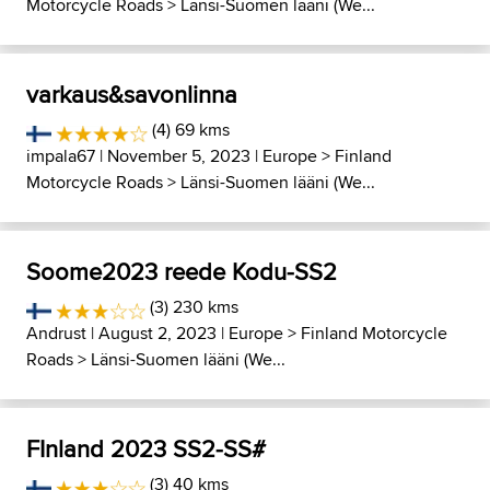
Motorcycle Roads
>
Länsi-Suomen lääni (We...
varkaus&savonlinna
(4) 69 kms
impala67
| November 5, 2023 |
Europe
>
Finland
Motorcycle Roads
>
Länsi-Suomen lääni (We...
Soome2023 reede Kodu-SS2
(3) 230 kms
Andrust
| August 2, 2023 |
Europe
>
Finland Motorcycle
Roads
>
Länsi-Suomen lääni (We...
FInland 2023 SS2-SS#
(3) 40 kms