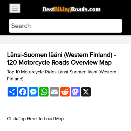
×
BestBikingRoads
Static Motion
3.99 - In Google Play
VIEW
Länsi-Suomen lääni (Western Finland) -
120 Motorcycle Roads Overview Map
Top 10 Motorcycle Rides Länsi-Suomen lääni (Western
Finland)
Share
Facebook
Messenger
WhatsApp
Email
Reddit
Mastodon
X
Click/Tap Here To Load Map