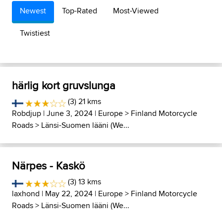
Newest
Top-Rated
Most-Viewed
Twistiest
härlig kort gruvslunga
(3) 21 kms
Robdjup
| June 3, 2024 |
Europe
>
Finland Motorcycle
Roads
>
Länsi-Suomen lääni (We...
Närpes - Kaskö
(3) 13 kms
laxhond
| May 22, 2024 |
Europe
>
Finland Motorcycle
Roads
>
Länsi-Suomen lääni (We...