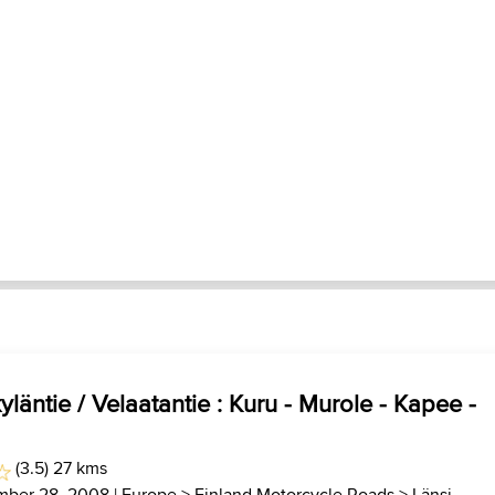
läntie / Velaatantie : Kuru - Murole - Kapee -
(3.5) 27 kms
mber 28, 2008 |
Europe
>
Finland Motorcycle Roads
>
Länsi-