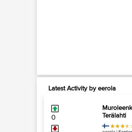
Latest Activity by eerola
Muroleenky
Terälahti
0
eerola
| Septe