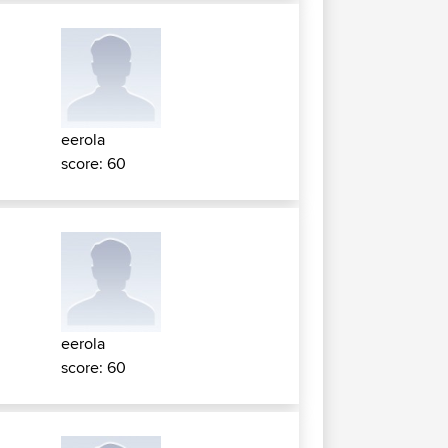
eerola
score: 60
eerola
score: 60