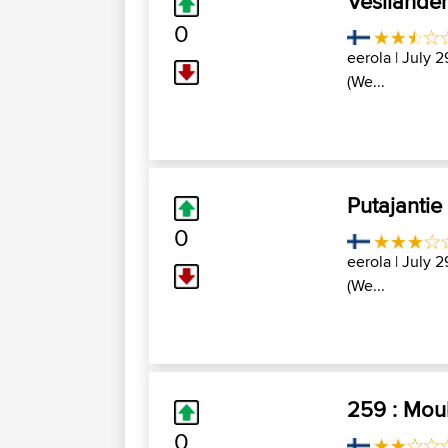
Vesilahdent
0
eerola
| July 2
(We...
Putajantie
0
eerola
| July 2
(We...
259 : Mouh
0