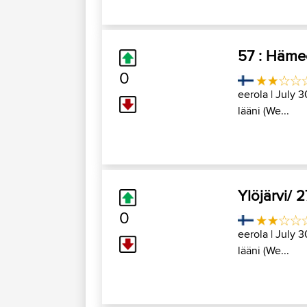
57 : Häme
0
eerola
| July 3
lääni (We...
Ylöjärvi/ 
0
eerola
| July 3
lääni (We...