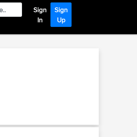
Sign
Sign
In
Up