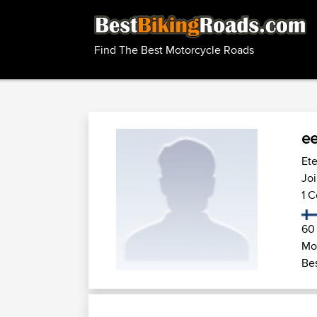
Find The Best Motorcycle Roads
ee
Ete
Joi
1 C
60
Mot
Bes