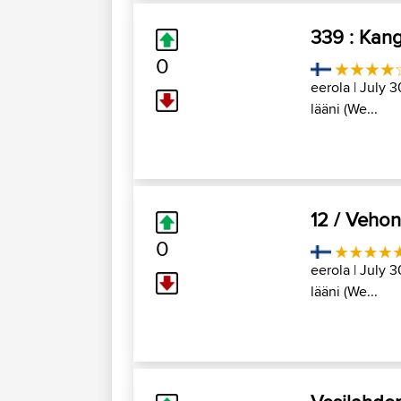
339 : Kan
0
eerola
| July 3
lääni (We...
12 / Vehon
0
eerola
| July 3
lääni (We...