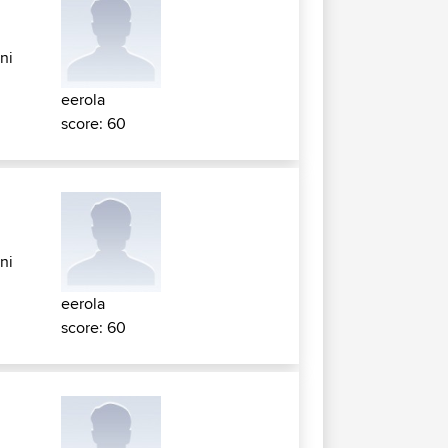
ni
eerola
score: 60
ni
eerola
score: 60