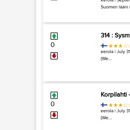
Suomen lääni 
314 : Sysm
0
eerola
| July 3
(We...
Korpilahti
0
eerola
| July 3
(We...